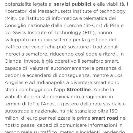
potenzialità legate ai
servizi pubblici
e alla viabilità. I
ricercatori del Massachusetts institute of technology
(Mit), dell’Istituto di informatica e telematica del
Consiglio nazionale delle ricerche (Iit-Cnr) di Pisa e
del Swiss Institute of Technology (Eth), hanno
sviluppato un nuovo sistema per la gestione del
traffico dei veicoli che può sostituire i tradizionali
incroci a semaforo, riducendo così code e ritardi. In
Olanda, invece, è già operativo il semaforo smart,
capace di ‘valutare’ autonomamente la presenza di
pedoni e accendersi di conseguenza, mentre a Los
Angeles e ad Indianapolis a diventare smart sono
stati i parcheggi con l’app
Streetline
. Anche la
viabilità italiana sta cominciando a ragionare in
termini di IoT e l’Anas, il gestore della rete stradale e
autostradale nazionale, ha già stanziato oltre 150
milioni di euro per realizzare le prime
smart road
nel
nostro paese, capaci di comunicare informazioni in
tempo reale su traffico, meteo e incidenti, rendendo