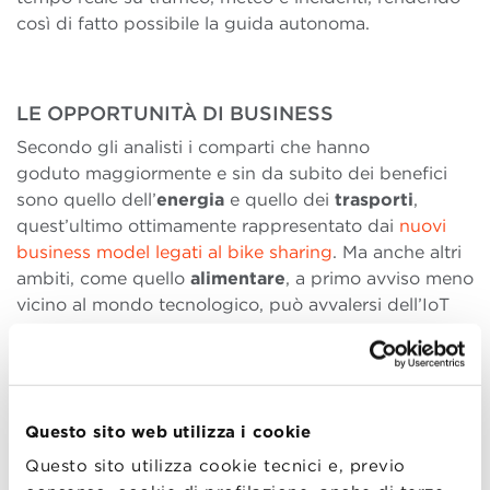
così di fatto possibile la guida autonoma.
LE OPPORTUNITÀ DI BUSINESS
Secondo gli analisti i comparti che hanno
goduto maggiormente e sin da subito dei benefici
sono quello dell’
energia
e quello dei
trasporti
,
quest’ultimo ottimamente rappresentato dai
nuovi
business model legati al bike sharing
. Ma anche altri
ambiti, come quello
alimentare
, a primo avviso meno
vicino al mondo tecnologico, può avvalersi dell’IoT
con confezioni smart capaci di trasferire importanti
informazioni sulla qualità del prodotto e sulla filiera,
avvertendo addirittura il consumatore sulla perdita di
proprietà nutritive del prodotto fresco con il passare
Questo sito web utilizza i cookie
dei giorni. Oppure la confezione di un farmaco può
monitorare la modalità di assunzione e allertarci sulla
Questo sito utilizza cookie tecnici e, previo
sua scadenza, dando magari la possibilità al nostro