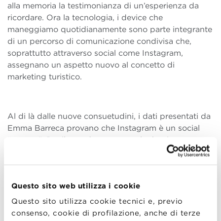
alla memoria la testimonianza di un’esperienza da
ricordare. Ora la tecnologia, i device che
maneggiamo quotidianamente sono parte integrante
di un percorso di comunicazione condivisa che,
soprattutto attraverso social come Instagram,
assegnano un aspetto nuovo al concetto di
marketing turistico.
Al di là dalle nuove consuetudini, i dati presentati da
Emma Barreca provano che Instagram è un social
“maturo”. Per il grande successo che ha riscontrato,
prova ne sono la fusione con Facebook e l’uso
quotidiano che ne viene fatto a livello globale, per
l’altissimo engagement soprattutto su tematiche
Questo sito web utilizza i cookie
legate a turismo e food. Maturo anche in senso
anagrafico: ha passato brillantemente la prova del
Questo sito utilizza cookie tecnici e, previo
tempo e raccoglie un’utenza trasversale, dove il
consenso, cookie di profilazione, anche di terze