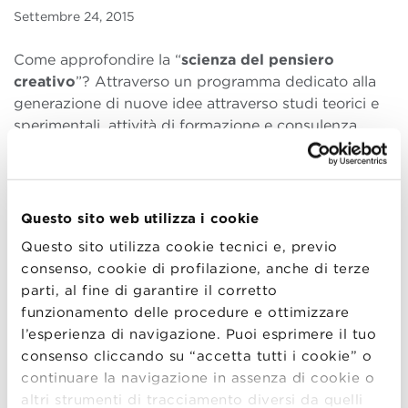
Settembre 24, 2015
Come approfondire la “
scienza del pensiero
creativo
”? Attraverso un programma dedicato alla
generazione di nuove idee attraverso studi teorici e
sperimentali, attività di formazione e consulenza.
Un programma che affronta in modo sistematico il
nucleo essenziale del ciclo di innovazione: la
generazione di nuove idee
e la loro valutazione in
Questo sito web utilizza i cookie
un’ottica di strategia aziendale; vengono fornite basi
Questo sito utilizza cookie tecnici e, previo
scientifiche e metodologie pratiche per disciplinare il
consenso, cookie di profilazione, anche di terze
processo di ideazione
, le cui applicazioni sono
parti, al fine di garantire il corretto
trasversali ad ogni settore di business e ad ogni
funzionamento delle procedure e ottimizzare
componente del business model.
l’esperienza di navigazione. Puoi esprimere il tuo
Scopri
qui
tutti i dettagli del corso.
consenso cliccando su “accetta tutti i cookie” o
continuare la navigazione in assenza di cookie o
Tema molto attuale e approfondito dalla direttrice del
altri strumenti di tracciamento diversi da quelli