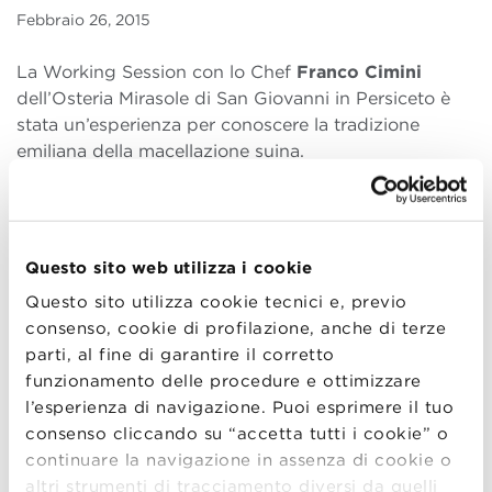
Febbraio 26, 2015
La Working Session con lo Chef
Franco Cimini
dell’Osteria Mirasole di San Giovanni in Persiceto è
stata un’esperienza per conoscere la tradizione
emiliana della macellazione suina.
Una sessione pratica che ha permesso agli studenti
del
MBA in Food and Wine
di vedere da vicino la
lavorazione del maiale, dalla realizzazione di prodotti
Questo sito web utilizza i cookie
tipici al taglio selezionato.
Questo sito utilizza cookie tecnici e, previo
Dopo una breve dimostrazione, una cena alla griglia
consenso, cookie di profilazione, anche di terze
ha permesso anche agli studenti stranieri di
parti, al fine di garantire il corretto
assaggiare alcuni prodotti tipici. Una momento
funzionamento delle procedure e ottimizzare
conviviale, aperto anche agli iscritti al
Master in
l’esperienza di navigazione. Puoi esprimere il tuo
Gestione d’Impresa Food and Wine
, per permettere
consenso cliccando su “accetta tutti i cookie” o
agli alunni di sperimentare due momenti
continuare la navigazione in assenza di cookie o
fondamentali nella filiera di produzione.
altri strumenti di tracciamento diversi da quelli