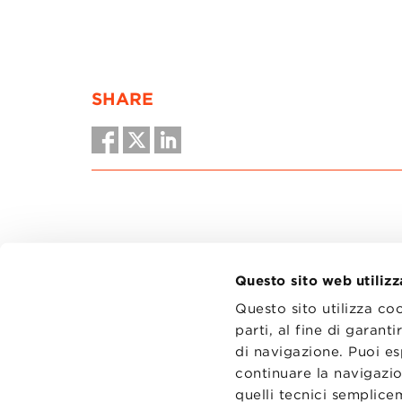
SHARE
Questo sito web utilizz
Questo sito utilizza co
parti, al fine di garan
di navigazione. Puoi es
CONTATT
TRASPA
continuare la navigazio
PRIVACY
quelli tecnici semplic
PREFERE