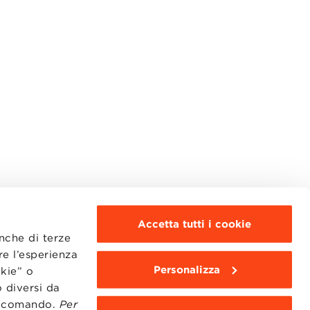
Accetta tutti i cookie
anche di terze
re l’esperienza
Personalizza
okie” o
MOODLE
WEBMAIL
 diversi da
BBS COMMUNITY PORTAL
to comando.
Per
PRESS