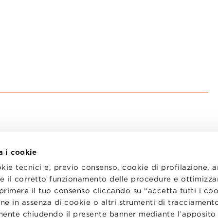
a i cookie
okie tecnici e, previo consenso, cookie di profilazione, 
tire il corretto funzionamento delle procedure e ottimizza
primere il tuo consenso cliccando su “accetta tutti i co
I
LAVORA CON NOI
RENZA
STATUTO
ne in assenza di cookie o altri strumenti di tracciamento
CODICE ETICO
emente chiudendo il presente banner mediante l’apposi
NZE COOKIE
WHISTLEBLOWING