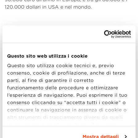
120.000 dollari in USA e nel mondo.
Marketing Manager in Aziende B Corp
Il Marketing Manager in un’azienda certificata B Corp
(certificazione che indica che un’impresa soddisfa
Questo sito web utilizza i cookie
elevati standard di performance sociale e ambientale,
Questo sito utilizza cookie tecnici e, previo
di trasparenza e di responsabilità) ha un profilo
consenso, cookie di profilazione, anche di terze
simile a quello di un Marketing Manager tradizionale,
parti, al fine di garantire il corretto
ma con un focus particolare sulla comunicazione dei
funzionamento delle procedure e ottimizzare
valori sociali e ambientali dell’azienda.
l’esperienza di navigazione. Puoi esprimere il tuo
Sviluppa strategie marketing a lungo termine per
consenso cliccando su “accetta tutti i cookie” o
aumentare la visibilità, mantenendo l’allineamento
continuare la navigazione in assenza di cookie o
con i valori B Corp; comunica la coerenza aziendale
altri strumenti di tracciamento diversi da quelli
rispetto agli obiettivi di sostenibilità e si relaziona
tecnici semplicemente chiudendo il presente
con i clienti e gli stakeholder, coinvolgendoli nella
banner mediante l’apposito comando.
Per avere
Mostra dettagli
vision dell’azienda.