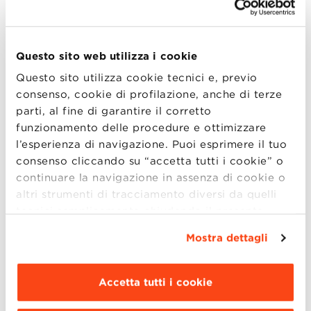
RELATORI
Questo sito web utilizza i cookie
GRADUATION 2024: INFORMAZIONI
LOGISTICHE SULL’EVENTO
Questo sito utilizza cookie tecnici e, previo
consenso, cookie di profilazione, anche di terze
FAQ
parti, al fine di garantire il corretto
funzionamento delle procedure e ottimizzare
CONTATTI
l’esperienza di navigazione. Puoi esprimere il tuo
consenso cliccando su “accetta tutti i cookie” o
PRIVACY POLICY
continuare la navigazione in assenza di cookie o
altri strumenti di tracciamento diversi da quelli
PROTOCOLLO EVENTI
tecnici semplicemente chiudendo il presente
banner mediante l’apposito comando.
Per avere
Mostra dettagli
LIVE STREAMING
maggiori informazioni clicca “
Dettagli
”. Per
modificare le impostazioni di navigazione e
ISCRIZIONI
scegliere le funzionalità, le terze parti e i cookie
Accetta tutti i cookie
da installare clicca “
Personalizza
”
.