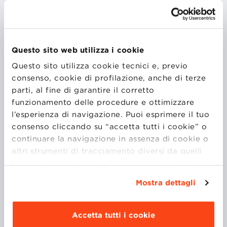
CEO & Co-founder
Dishcovery
Questo sito web utilizza i cookie
Questo sito utilizza cookie tecnici e, previo
Giuliano Vita è un imprenditore e formatore. Nel 2018
consenso, cookie di profilazione, anche di terze
ha fondato Dishcovery, startup che sviluppa
parti, al fine di garantire il corretto
software per il mondo della ristorazione. Dishcovery
funzionamento delle procedure e ottimizzare
ha raccolto oltre €1,8 milioni da fondi d’investimento
l’esperienza di navigazione. Puoi esprimere il tuo
come Azimut e CDP e la sua tecnologia è stata usata
consenso cliccando su “accetta tutti i cookie” o
da più di 4 mila ristoratori.
continuare la navigazione in assenza di cookie o
altri strumenti di tracciamento diversi da quelli
tecnici semplicemente chiudendo il presente
CORSI
banner mediante l’apposito comando.
Per avere
Mostra dettagli
maggiori informazioni clicca “
Dettagli
”. Per
modificare le impostazioni di navigazione e
NO CODE
scegliere le funzionalità, le terze parti e i cookie
Accetta tutti i cookie
NO-CODE WORKSHOP
| FOCUS SESSION
da installare clicca “
Personalizza
”
.