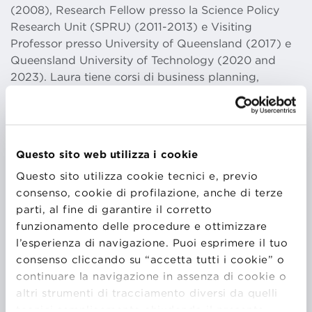
(2008), Research Fellow presso la Science Policy
Research Unit (SPRU) (2011-2013) e Visiting
Professor presso University of Queensland (2017) e
Queensland University of Technology (2020 and
2023). Laura tiene corsi di business planning,
finanza imprenditoriale, ecosistemi imprenditoriali e
gestione dell’innovazione a livello universitario, MBA,
dottorato di ricerca ed executive. Nella sua ricerca,
Laura si concentra su diverse aree
Questo sito web utilizza i cookie
dell’imprenditorialità e dell’innovazione. In primo
Questo sito utilizza cookie tecnici e, previo
luogo, studia il panorama della finanza
consenso, cookie di profilazione, anche di terze
imprenditoriale (venture capital, seed university
parti, al fine di garantire il corretto
funds, proof of concept funds e impact investing). In
funzionamento delle procedure e ottimizzare
secondo luogo, si interessa di questioni sociali e di
l’esperienza di navigazione. Puoi esprimere il tuo
sostenibilità, indagando il ruolo delle organizzazioni
consenso cliccando su “accetta tutti i cookie” o
ibride sociali e studiando le dinamiche delle
continuare la navigazione in assenza di cookie o
transizioni di sostenibilità con particolare attenzione
altri strumenti di tracciamento diversi da quelli
alla green economy. In terzo luogo, è interessata al
tecnici semplicemente chiudendo il presente
trasferimento tecnologico università-industria per