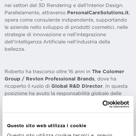
nei settori del 3D Rendering e dell’Interior Design.
Parallelamente, attraverso
PersonalCareSolutions.it
,
opera come consulente indipendente, supportando
le aziende nello sviluppo di prodotti cosmetici, nelle
strategie di innovazione e nell’integrazione
dell’Intelligenza Artificiale nell’industria della
bellezza.
Roberto ha trascorso oltre 16 anni in
The Colomer
Group / Revlon Professional Brands
, dove ha
ricoperto il ruolo di
Global R&D Director
. In questa
posizione ha avuto la responsabilità globale delle
Materie Prime, dello Sviluppo Analitico,
dell’Assicurazione Qualità e dell’Industrializzazione,
coordinando le attività di cinque centri di Ricerca e
Sviluppo e cinque stabilimenti produttivi in Europa,
Questo sito web utilizza i cookie
Stati Uniti e Messico. In precedenza, come
Questo sito utilizza cookie tecnici e, previo