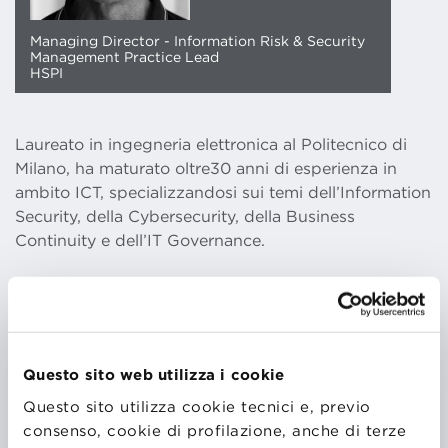
Managing Director - Information Risk & Security
Management Practice Lead
HSPI
Laureato in ingegneria elettronica al Politecnico di
Milano, ha maturato oltre30 anni di esperienza in
ambito ICT, specializzandosi sui temi dell’Information
Security, della Cybersecurity, della Business
Continuity e dell’IT Governance.
Docente accreditato sui temi della sicurezza delle
informazioni e della continuità operativa, collabora o
ha collaborato con diversi istituti internazionali e
Questo sito web utilizza i cookie
Università tra cui: ISACA, Disaster Recovery Institute,
Questo sito utilizza cookie tecnici e, previo
CEFRIEL, LUISS Business School, Bologna Business
consenso, cookie di profilazione, anche di terze
School, Università Tor Vergata, Università di Padova,