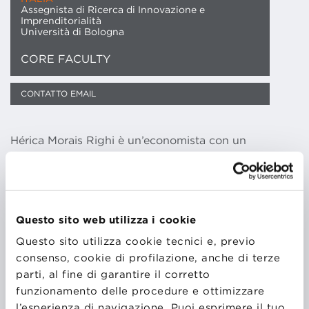
Assegnista di Ricerca di Innovazione e
Imprenditorialità
Università di Bologna
CORE FACULTY
CONTATTO EMAIL
Hérica Morais Righi è un’economista con un
dottorato di ricerca in Gestione dell’innovazione
presso la Scuola Superiore Sant’Anna (Italia) e un
master in Politica scientifica e tecnologica presso
Unicamp (Brasile). Ha 15 anni di esperienza come
Questo sito web utilizza i cookie
ricercatrice sull’innovazione e 5 anni come assistente
alla cattedra di Innovazione e Imprenditorialità
Questo sito utilizza cookie tecnici e, previo
presso la Fundaçao Dom Cabral (FDC – una
consenso, cookie di profilazione, anche di terze
Business School brasiliana). Presso la FDC ha
parti, al fine di garantire il corretto
sviluppato e implementato processi di innovazione in
funzionamento delle procedure e ottimizzare
diverse aziende (piccole, medie e grandi), ha
l’esperienza di navigazione. Puoi esprimere il tuo