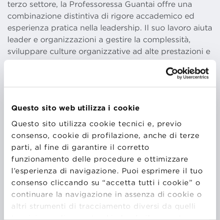
terzo settore, la Professoressa Guantai offre una
combinazione distintiva di rigore accademico ed
esperienza pratica nella leadership. Il suo lavoro aiuta
leader e organizzazioni a gestire la complessità,
sviluppare culture organizzative ad alte prestazioni e
valorizzare la diversità di prospettive come leva per
l’innovazione, la fiducia e un successo sostenibile.
Questo sito web utilizza i cookie
Il suo approccio si ispira al principio dell’
Ubuntu
, la
filosofia africana spesso riassunta nell’espressione
“Io
Questo sito utilizza cookie tecnici e, previo
sono perché noi siamo”
. Attraverso questa
consenso, cookie di profilazione, anche di terze
prospettiva, mette in discussione i modelli di
parti, al fine di garantire il corretto
leadership e strategia esclusivamente individualistici,
funzionamento delle procedure e ottimizzare
mostrando come l’intelligenza relazionale, la
l’esperienza di navigazione. Puoi esprimere il tuo
responsabilità collettiva e l’equità nella condivisione
consenso cliccando su “accetta tutti i cookie” o
della conoscenza possano rafforzare la resilienza
continuare la navigazione in assenza di cookie o
organizzativa e creare valore nel lungo periodo.
altri strumenti di tracciamento diversi da quelli
Integrando comunicazione strategica, storytelling e
tecnici semplicemente chiudendo il presente