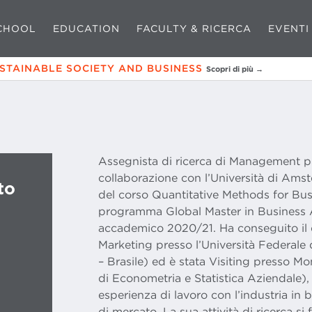
CHOOL
EDUCATION
FACULTY & RICERCA
EVENTI
USTAINABLE SOCIETY AND BUSINESS
Scopri di più →
Assegnista di ricerca di Management pr
collaborazione con l’Università di Amst
to
del corso Quantitative Methods for Busi
programma Global Master in Business A
accademico 2020/21. Ha conseguito il d
Marketing presso l’Università Federal
– Brasile) ed è stata Visiting presso M
di Econometria e Statistica Aziendale), 
esperienza di lavoro con l’industria in 
di mercato. La sua attività di ricerca si 