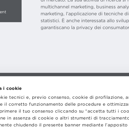
multichannel marketing, business analyt
ment
marketing, l’applicazione di tecniche 
statistici. È anche interessata allo svil
garantiscano la privacy dei consumator
a i cookie
I
LAVORA CON NOI
RENZA
STATUTO
okie tecnici e, previo consenso, cookie di profilazione, 
CODICE ETICO
NZE COOKIE
WHISTLEBLOWING
tire il corretto funzionamento delle procedure e ottimizza
primere il tuo consenso cliccando su “accetta tutti i co
ne in assenza di cookie o altri strumenti di tracciamento
emente chiudendo il presente banner mediante l’apposi