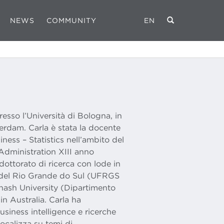
NEWS
COMMUNITY
EN
esso l’Università di Bologna, in
erdam. Carla è stata la docente
ness – Statistics nell’ambito del
dministration XIII anno
ottorato di ricerca con lode in
e del Rio Grande do Sul (UFRGS
onash University (Dipartimento
in Australia. Carla ha
business intelligence e ricerche
focalizza su temi di