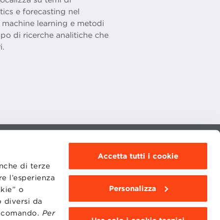
ics e forecasting nel
di machine learning e metodi
uppo di ricerche analitiche che
i.
MOODLE
Accetta tutti i cookie
WEBMAIL
anche di terze
BBS COMMUNITY PORTAL
PRESS
re l’esperienza
Personalizza
okie” o
 diversi da
to comando.
Per