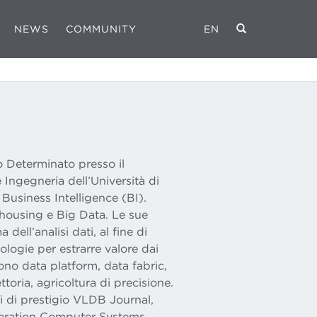
NEWS
COMMUNITY
EN
o Determinato presso il
 Ingegneria dell’Università di
Business Intelligence (BI).
housing e Big Data. Le sue
 dell’analisi dati, al fine di
ologie per estrarre valore dai
dono data platform, data fabric,
toria, agricoltura di precisione.
li di prestigio VLDB Journal,
eration Computer Systems,