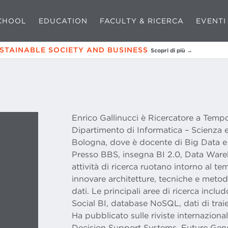
CHOOL
EDUCATION
FACULTY & RICERCA
EVENTI
USTAINABLE SOCIETY AND BUSINESS
Scopri di più →
Enrico Gallinucci è Ricercatore a Temp
Dipartimento di Informatica – Scienza e
Bologna, dove è docente di Big Data e 
Presso BBS, insegna BI 2.0, Data Ware
attività di ricerca ruotano intorno al tema
innovare architetture, tecniche e metod
dati. Le principali aree di ricerca inclu
Social BI, database NoSQL, dati di traiet
Ha pubblicato sulle riviste internaziona
Decision Support Systems, Future Gen