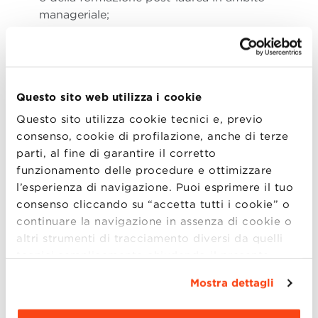
manageriale;
conoscenza dei software di produttività
personale;
conoscenza della lingua italiana;
conoscenza della lingua inglese.
Questo sito web utilizza i cookie
Modalità di selezione
Questo sito utilizza cookie tecnici e, previo
consenso, cookie di profilazione, anche di terze
Il Dean nomina il capo della selezione e un gruppo di
parti, al fine di garantire il corretto
valutazione per esaminare e valutare le candidature
funzionamento delle procedure e ottimizzare
pervenute. La selezione avverrà mediante la
l’esperienza di navigazione. Puoi esprimere il tuo
valutazione delle esperienze professionali dei
consenso cliccando su “accetta tutti i cookie” o
candidati sulla base dei curriculum vitae presentati e
continuare la navigazione in assenza di cookie o
attraverso uno o più colloqui ed eventuali altre prove
altri strumenti di tracciamento diversi da quelli
utili a valutare competenze tecniche e aspetti
tecnici semplicemente chiudendo il presente
attitudinali o motivazionali coerenti ai profili ricercati.
banner mediante l’apposito comando.
Per avere
Mostra dettagli
Eventuali ulteriori modalità di selezione individuate
maggiori informazioni clicca “
Dettagli
”. Per
dal gruppo di valutazione saranno rese note ai
modificare le impostazioni di navigazione e