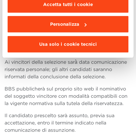
partecipanti.
scegliere le funzionalità, le terze parti e i cookie
Accetta tutti i cookie
da installare clicca “
Personalizza
”
.
Al termine della selezione, il coordinatore del gruppo
(a insindacabile giudizio del gruppo stesso)
Personalizza
comunicherà al Dean una short list composta dai
candidati ritenuti idonei, sulla base del quale il Dean
(o un suo delegato) individuerà il candidato
Usa solo i cookie tecnici
vincitore.
Ai vincitori della selezione sarà̀ data comunicazione
riservata personale; gli altri candidati saranno
informati della conclusione della selezione.
BBS pubblicherà sul proprio sito web il nominativo
del soggetto vincitore con modalità compatibili con
la vigente normativa sulla tutela della riservatezza.
Il candidato prescelto sarà assunto, previa sua
accettazione, entro il termine indicato nella
comunicazione di assunzione.