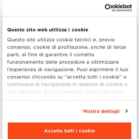
momento di confronto su questi temi.
Lunedì 3 e giovedì 6 febbraio alle ore 17:00
,
Alma Graduate School, in occasione del
Questo sito web utilizza i cookie
lancio del nuovo Master Executive in Sales &
Questo sito utilizza cookie tecnici e, previo
Marketing, vi inviata a parteciapre al
consenso, cookie di profilazione, anche di terze
workshop dedicato al miglioramento delle
parti, al fine di garantire il corretto
capacità commerciali e di marketing.
funzionamento delle procedure e ottimizzare
l’esperienza di navigazione. Puoi esprimere il tuo
Il primo incontro del 3 febbraio si
consenso cliccando su “accetta tutti i cookie” o
concentrerà sulla gestione delle reti di
continuare la navigazione in assenza di cookie o
vendita e dei canali; il secondo incontro del 6
altri strumenti di tracciamento diversi da quelli
febbraio sarà focalizzato sui mercati
tecnici semplicemente chiudendo il presente
internazionali.
banner mediante l’apposito comando.
Per avere
Mostra dettagli
maggiori informazioni clicca “
Dettagli
”. Per
Moderatori
modificare le impostazioni di navigazione e
scegliere le funzionalità, le terze parti e i cookie
Accetta tutti i cookie
Fabio Ancarani, Direttore Scientifico
da installare clicca “
Personalizza
”
.