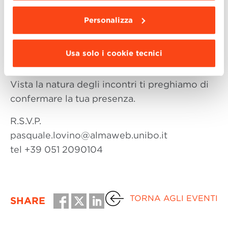
Executive Master in Sales and Marketing e
Professore di economia e gestione delle
Personalizza
imprese, Università di Bologna
Alfredo Montanari, Direttore Generale, Alma
Usa solo i cookie tecnici
Graduate School
Vista la natura degli incontri ti preghiamo di
confermare la tua presenza.
R.S.V.P.
pasquale.lovino@almaweb.unibo.it
tel +39 051 2090104
TORNA AGLI EVENTI
SHARE