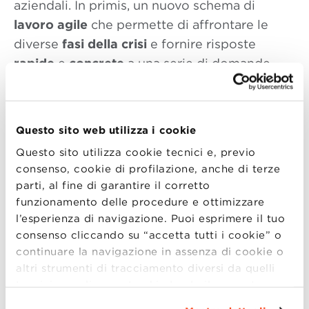
aziendali. In primis, un nuovo schema di
lavoro agile
che permette di affrontare le
diverse
fasi della crisi
e fornire risposte
rapide
e
concrete
a una serie di domande
cruciali.
Attraverso il continuo coordinamento con le
Questo sito web utilizza i cookie
figure chiave dell’azienda, la focalizzazione
sulle
priorità
e il costante
monitoraggio dei
Questo sito utilizza cookie tecnici e, previo
consenso, cookie di profilazione, anche di terze
risultati
, vedremo insieme come superare gli
parti, al fine di garantire il corretto
ostacoli e cogliere nuove opportunità anche
funzionamento delle procedure e ottimizzare
nei periodi caratterizzati da elevata
l’esperienza di navigazione. Puoi esprimere il tuo
imprevedibilità.
consenso cliccando su “accetta tutti i cookie” o
continuare la navigazione in assenza di cookie o
Durante l’incontro virtuale parleremo di
altri strumenti di tracciamento diversi da quelli
Pianificazione della Supply Chain
,
Efficienza
tecnici semplicemente chiudendo il presente
e
Sviluppo Prodotto
con:
banner mediante l’apposito comando.
Per avere