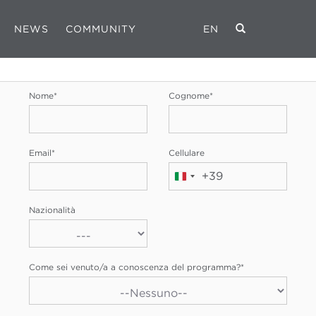
NEWS
COMMUNITY
EN
REGISTRATI
Nome
*
Cognome
*
Email
*
Cellulare
+39
Italia
+39
Nazionalità
Come sei venuto/a a conoscenza del programma?
*