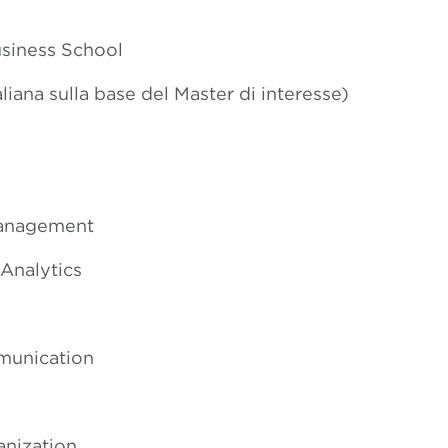
usiness School
liana sulla base del Master di inter
esse)
 Management
Analytics
mmunication
nization