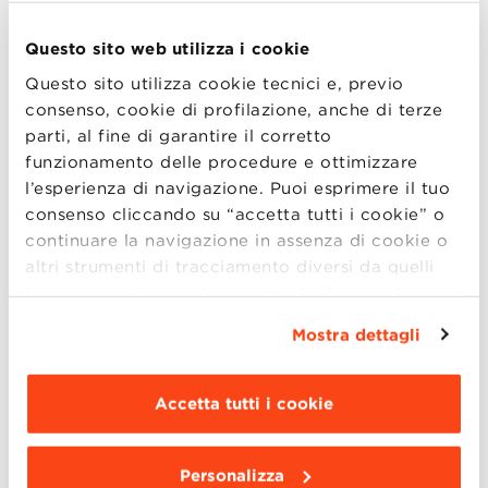
AI and Manufacturing
Questo sito web utilizza i cookie
Design, Fashion and Luxury Goods
Questo sito utilizza cookie tecnici e, previo
consenso, cookie di profilazione, anche di terze
Food and Wine
parti, al fine di garantire il corretto
funzionamento delle procedure e ottimizzare
Supercars, Superbikes and Motorsports
l’esperienza di navigazione. Puoi esprimere il tuo
Sustainability and Innovation
consenso cliccando su “accetta tutti i cookie” o
continuare la navigazione in assenza di cookie o
Il programma
:
altri strumenti di tracciamento diversi da quelli
tecnici semplicemente chiudendo il presente
ore 15.00 – 15.30
: Presentazione del Global
banner mediante l’apposito comando.
Per avere
Mostra dettagli
MBA e dei 5 track con
Marcello Russo,
maggiori informazioni clicca “
Dettagli
”. Per
Direttore Scientifico
modificare le impostazioni di navigazione e
scegliere le funzionalità, le terze parti e i cookie
ore 15.30 – 16.00
: Q&A, per rispondere a
Accetta tutti i cookie
da installare clicca “
Personalizza
”
.
dubbi e domande.
Personalizza
Per partecipare all’evento, compilare il