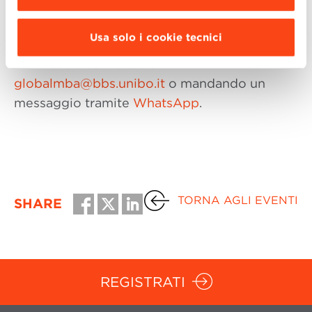
modulo di registrazione.
Usa solo i cookie tecnici
È inoltre possibile fissare un appuntamento
individuale scrivendo a
globalmba@bbs.unibo.it
o mandando un
messaggio tramite
WhatsApp
.
TORNA AGLI EVENTI
SHARE
REGISTRATI