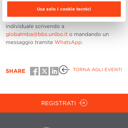
modulo di registrazione.
Usa solo i cookie tecnici
È inoltre possibile fissare un appuntamento
individuale scrivendo a
globalmba@bbs.unibo.it
o mandando un
messaggio tramite
WhatsApp
.
TORNA AGLI EVENTI
SHARE
REGISTRATI