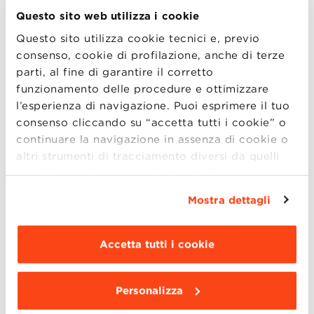
AI and Manufacturing
Questo sito web utilizza i cookie
Questo sito utilizza cookie tecnici e, previo
Design, Fashion and Luxury Goods
consenso, cookie di profilazione, anche di terze
parti, al fine di garantire il corretto
Food and Wine
funzionamento delle procedure e ottimizzare
Supercars, Superbikes and Motorsports
l’esperienza di navigazione. Puoi esprimere il tuo
consenso cliccando su “accetta tutti i cookie” o
Sustainability and Innovation
continuare la navigazione in assenza di cookie o
altri strumenti di tracciamento diversi da quelli
Il programma:
tecnici semplicemente chiudendo il presente
banner mediante l’apposito comando.
Per avere
ore 17.00 – 17.30
: Presentazione del Global
Mostra dettagli
maggiori informazioni clicca “
Dettagli
”. Per
MBA e dei 5 track con Marcello Russo,
modificare le impostazioni di navigazione e
Direttore Scientifico
scegliere le funzionalità, le terze parti e i cookie
Accetta tutti i cookie
ore 17.30 – 18.00
: Q&A, per rispondere a
da installare clicca “
Personalizza
”
.
dubbi e domande.
Personalizza
Per partecipare all’evento, compilare il