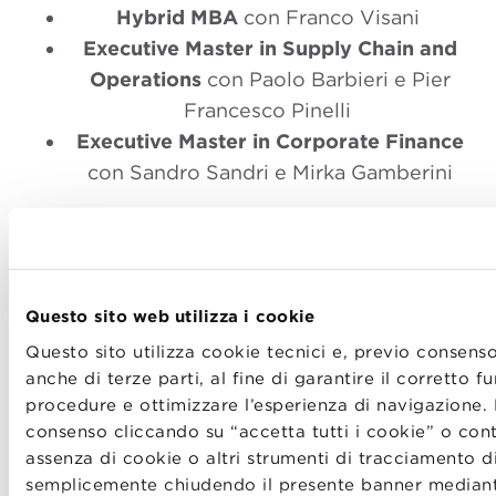
Hybrid
MBA
con Franco
Visani
Executive Master in Supply Chain and
Operations
con Paolo Barbieri e Pier
Francesco
Pinelli
Executive Master in Corporate Finance
con Sandro Sandri e Mirka Gamberini
ore 19.00
MBA Weekend
con
Maria Chiara Colucci
e Andrea Cinti Luciani
Questo sito web utilizza i cookie
Executive Master in Technology and
Questo sito utilizza cookie tecnici e, previo consenso
Innovation Management
con Rosa
anche di terze parti, al fine di garantire il corretto 
Grimaldi e Laura Toschi
procedure e ottimizzare l’esperienza di navigazione. 
consenso cliccando su “accetta tutti i cookie” o cont
assenza di cookie o altri strumenti di tracciamento di
semplicemente chiudendo il presente banner mediant