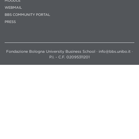
MOODLE
WEBMAIL
BBS COMMUNITY PORTAL
PRESS
Fondazione Bologna University Business School · info@bbs.unibo.it ·
P.I. - C.F. 02095311201