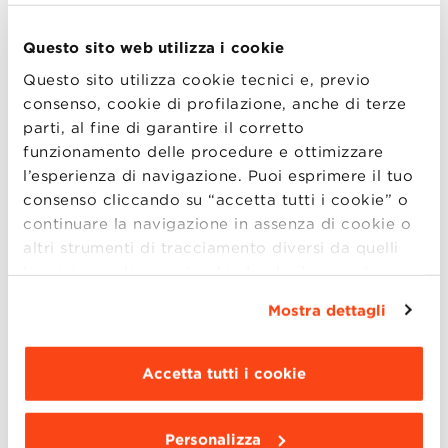
Durante la sessione, i partecipanti potranno
approfondire la struttura, i contenuti e
Questo sito web utilizza i cookie
l’impatto dei programmi sulla carriera, con la
Questo sito utilizza cookie tecnici e, previo
possibilità di interagire direttamente con i
consenso, cookie di profilazione, anche di terze
docenti e i Direttori dei programmi.
parti, al fine di garantire il corretto
funzionamento delle procedure e ottimizzare
Durante l’Open Day verranno presentati i
l’esperienza di navigazione. Puoi esprimere il tuo
seguenti Programmi:
consenso cliccando su “accetta tutti i cookie” o
continuare la navigazione in assenza di cookie o
Dalle 18.00
altri strumenti di tracciamento diversi da quelli
tecnici semplicemente chiudendo il presente
Executive Master in Food Innovation and
banner mediante l’apposito comando.
Per avere
Regeneration with Ludovica Leone
Mostra dettagli
maggiori informazioni clicca “
Dettagli
”. Per
Hybrid MBA English Edition with Giorgio
modificare le impostazioni di navigazione e
Prodi
scegliere le funzionalità, le terze parti e i cookie
Accetta tutti i cookie
Executive Master in Artificial Intelligence
da installare clicca “
Personalizza
”
.
for Business with Maurizio Gabbrielli
Personalizza