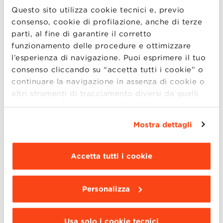
seguenti Programmi:
Questo sito utilizza cookie tecnici e, previo
consenso, cookie di profilazione, anche di terze
Dalle ore 18:00
parti, al fine di garantire il corretto
funzionamento delle procedure e ottimizzare
Hybrid MBA English Edition
con Giorgio
l’esperienza di navigazione. Puoi esprimere il tuo
Prodi
consenso cliccando su “accetta tutti i cookie” o
continuare la navigazione in assenza di cookie o
Executive Master in Food Innovation and
altri strumenti di tracciamento diversi da quelli
Regeneration con Ludovica Leone
tecnici semplicemente chiudendo il presente
banner mediante l’apposito comando.
Per avere
Executive Master in Artificial Intelligence
Mostra dettagli
maggiori informazioni clicca “
Dettagli
”. Per
for Business
con Maurizio Gabbrielli
modificare le impostazioni di navigazione e
scegliere le funzionalità, le terze parti e i cookie
Dalle ore 19:00
Accetta tutti i cookie
da installare clicca “
Personalizza
”
.
Executive Master in Data Management
Personalizza
con Gabriele Tazzari
Executive Master in Sustainability
Usa solo i cookie tecnici