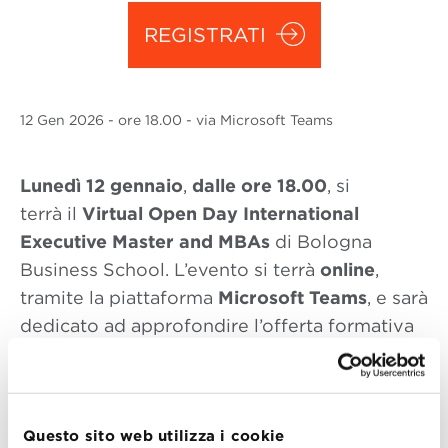
REGISTRATI
12 Gen
2026
- ore 18.00 - via Microsoft Teams
Lunedì 12 gennaio
,
dalle ore 18.00
, si
terrà il
Virtual
Open Day International
Executive Master and MBAs
di Bologna
Business School. L’evento si terrà
online
,
tramite la piattaforma
Microsoft Teams
, e sarà
dedicato ad approfondire l’offerta formativa
di BBS in lingua inglese pensata per i
professionisti.
Durante l’Open Day verranno presentati i
Questo sito web utilizza i cookie