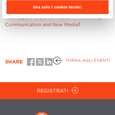
Usa solo i cookie tecnici
Vuoi sapere di più sul
Master in Marketing,
Communication and New Media
?
TORNA AGLI EVENTI
SHARE
REGISTRATI