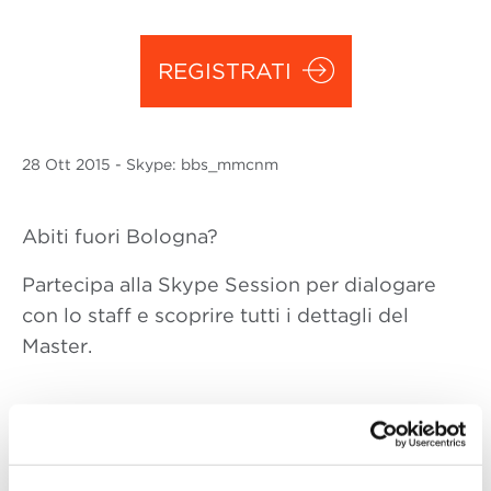
REGISTRATI
28 Ott
2015
- Skype: bbs_mmcnm
Abiti fuori Bologna?
Partecipa alla Skype Session per dialogare
con lo staff e scoprire tutti i dettagli del
Master.
La Skype Session offre la possibilità ai
candidati residenti fuori Bologna e
impossibilitati a visitare la Scuola di persona,