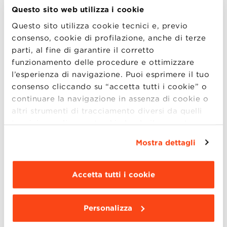
Questo sito web utilizza i cookie
di confrontarsi in una sessione privata con lo
staff di BBS. Un’occasione per trovare
Questo sito utilizza cookie tecnici e, previo
consenso, cookie di profilazione, anche di terze
risposta a tutte le domande.
parti, al fine di garantire il corretto
funzionamento delle procedure e ottimizzare
l’esperienza di navigazione. Puoi esprimere il tuo
Calendario
consenso cliccando su “accetta tutti i cookie” o
continuare la navigazione in assenza di cookie o
venerdì 23 ottobre, h. 9.30 – 12.30
altri strumenti di tracciamento diversi da quelli
mercoledì 28 ottobre, h. 14.30 – 17.30
tecnici semplicemente chiudendo il presente
mercoledì 4 novembre, h. 9.30 – 12.30
banner mediante l’apposito comando.
Per avere
Mostra dettagli
maggiori informazioni clicca “
Dettagli
”. Per
modificare le impostazioni di navigazione e
scegliere le funzionalità, le terze parti e i cookie
Accetta tutti i cookie
Aggiungi su Skype il contatto: bbs_mmcnm
da installare clicca “
Personalizza
”
.
IMPORTANTE! Per partecipare all’evento è
Personalizza
necessario registrarsi.