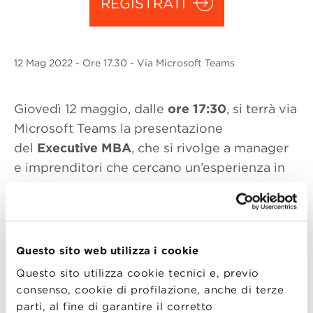
REGISTRATI
12 Mag
2022
- Ore 17.30 - Via Microsoft Teams
Giovedì 12 maggio, dalle
ore 17:30
, si terrà via
Microsoft Teams la presentazione
del
Executive
MBA
, che si rivolge a manager
e imprenditori che cercano un’esperienza in
grado di trasformare la propria vita
professionale, sviluppando capacità di
visioning ed execution necessarie per
tracciare la rotta di un’impresa di valore.
Questo sito web utilizza i cookie
Questo sito utilizza cookie tecnici e, previo
Attraverso un percorso di arricchimento
consenso, cookie di profilazione, anche di terze
professionale e personale, chi accetta questa
parti, al fine di garantire il corretto