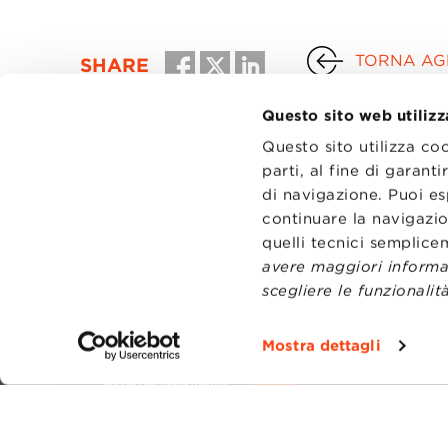
TORNA AGL
SHARE
Questo sito web utilizz
Questo sito utilizza co
parti, al fine di garan
di navigazione. Puoi es
continuare la navigazio
quelli tecnici semplic
avere maggiori informaz
scegliere le funzionalità
CONTATT
TRASPA
Mostra dettagli
PRIVACY
PREFERE