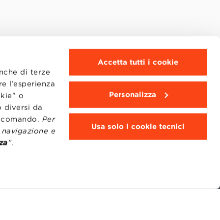
Accetta tutti i cookie
anche di terze
re l’esperienza
Personalizza
okie” o
 diversi da
to comando.
Per
Usa solo i cookie tecnici
i navigazione e
za
”
.
MOODLE
WEBMAIL
BBS COMMUNITY PORTAL
PRESS