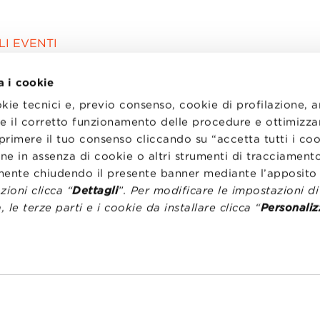
I EVENTI
a i cookie
okie tecnici e, previo consenso, cookie di profilazione, 
tire il corretto funzionamento delle procedure e ottimizza
primere il tuo consenso cliccando su “accetta tutti i co
ne in assenza di cookie o altri strumenti di tracciamento
emente chiudendo il presente banner mediante l’apposi
ioni clicca “
Dettagli
”. Per modificare le impostazioni d
, le terze parti e i cookie da installare clicca “
Personaliz
I
LAVORA CON NOI
RENZA
STATUTO
CODICE ETICO
NZE COOKIE
WHISTLEBLOWING