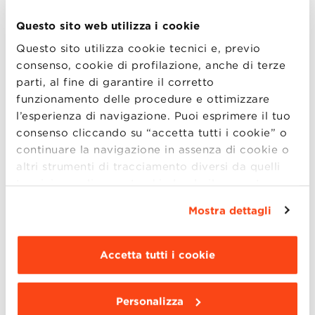
Gestione d’Impresa:
Food & Wine
,
Made
Questo sito web utilizza i cookie
in Italy
,
Mercati America Latina
,
Mercati
Questo sito utilizza cookie tecnici e, previo
Asiatici
,
Retail Management.
consenso, cookie di profilazione, anche di terze
Marketing, Communication and New
parti, al fine di garantire il corretto
Media
funzionamento delle procedure e ottimizzare
Human Resources & Organization
l’esperienza di navigazione. Puoi esprimere il tuo
Data Science
consenso cliccando su “accetta tutti i cookie” o
continuare la navigazione in assenza di cookie o
Inoltre, presenteremo il nuovo corso
altri strumenti di tracciamento diversi da quelli
organizzato in partnership con EY:
Digital
tecnici semplicemente chiudendo il presente
Transformation Accelerated
banner mediante l’apposito comando.
Per avere
Mostra dettagli
maggiori informazioni clicca “
Dettagli
”. Per
Program
. Per supportare il processo di
modificare le impostazioni di navigazione e
cambiamento organizzativo.
scegliere le funzionalità, le terze parti e i cookie
Accetta tutti i cookie
Saranno presenti i rispettivi Direttori
da installare clicca “
Personalizza
”
.
Scientifici e il team di BBS. Avrai la possibilità
di visitare Villa Guastavillani, sede della
Personalizza