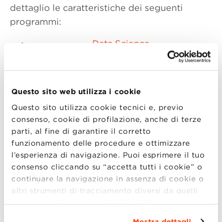
dettaglio le caratteristiche dei seguenti
programmi:
Data Science
Digital Technology
Management:
Internet of Things
,
Cyber
Security
,
Artificial Intelligence
Questo sito web utilizza i cookie
Finanza, Controllo e Auditing
Questo sito utilizza cookie tecnici e, previo
Gestione d’Impresa:
Food & Wine
,
Made
consenso, cookie di profilazione, anche di terze
in Italy
,
Green Management and
parti, al fine di garantire il corretto
Sustainable Businesses
,
Mercati
funzionamento delle procedure e ottimizzare
Asiatici
,
Retail Management and E-
l’esperienza di navigazione. Puoi esprimere il tuo
consenso cliccando su “accetta tutti i cookie” o
Commerce
,
Turismo, Heritage ed Eventi
continuare la navigazione in assenza di cookie o
Human Resources & Organization
altri strumenti di tracciamento diversi da quelli
Finance and Fintech
tecnici semplicemente chiudendo il presente
Management
banner mediante l’apposito comando.
Per avere
Mostra dettagli