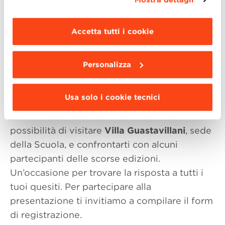
Marketing Management
maggiori informazioni clicca “
Dettagli
”. Per
New Media and Marketing
modificare le impostazioni di navigazione e
scegliere le funzionalità, le terze parti e i cookie
Communication
Accetta tutti i cookie
da installare clicca “
Personalizza
”
.
Wealth Management – Gestione
del Patrimonio
Personalizza
Usa solo i cookie tecnici
Saranno presenti i rispettivi
Direttori
Scientifici e il team di BBS
. Avrai inoltre la
possibilità di visitare
Villa Guastavillani
, sede
della Scuola, e confrontarti con alcuni
partecipanti delle scorse edizioni.
Un’occasione per trovare la risposta a tutti i
tuoi quesiti. Per partecipare alla
presentazione ti invitiamo a compilare il form
di registrazione.