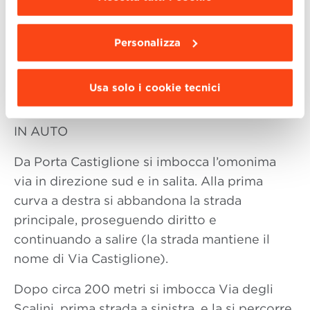
da installare clicca “
Personalizza
”
.
IN AUTOBUS
La linea 59 porta direttamente a Villa
Personalizza
Guastavillani dal centro della città (Piazza
Cavour). Qui sono disponibili gli
orari
Usa solo i cookie tecnici
completi del servizio
.
IN AUTO
Da Porta Castiglione si imbocca l’omonima
via in direzione sud e in salita. Alla prima
curva a destra si abbandona la strada
principale, proseguendo diritto e
continuando a salire (la strada mantiene il
nome di Via Castiglione).
Dopo circa 200 metri si imbocca Via degli
Scalini, prima strada a sinistra, e la si percorre