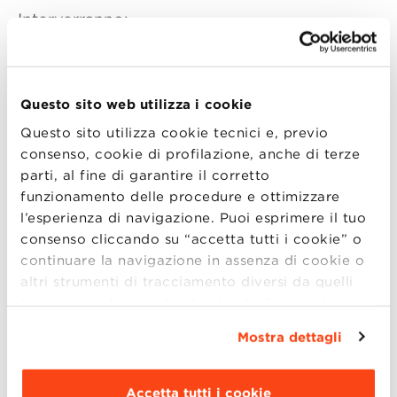
Interverranno:
Alfredo Montanari, Former Managing Director
della Scuola
Nicola Tomesani, Associate Dean Executive
Questo sito web utilizza i cookie
Master Specialistici e Professore Unibo
Questo sito utilizza cookie tecnici e, previo
consenso, cookie di profilazione, anche di terze
Ore 19:00
MASTER DIALOGUE
parti, al fine di garantire il corretto
SESSION
funzionamento delle procedure e ottimizzare
Ore 20:00
APERITIVO CON GLI
l’esperienza di navigazione. Puoi esprimere il tuo
ALUMNI
consenso cliccando su “accetta tutti i cookie” o
continuare la navigazione in assenza di cookie o
altri strumenti di tracciamento diversi da quelli
tecnici semplicemente chiudendo il presente
Per partecipare alla presentazione ti
banner mediante l’apposito comando.
Per avere
invitiamo a compilare il form di registrazione.
Mostra dettagli
maggiori informazioni clicca “
Dettagli
”. Per
modificare le impostazioni di navigazione e
Come raggiungerci:
scegliere le funzionalità, le terze parti e i cookie
Accetta tutti i cookie