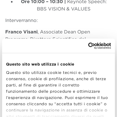
Ore 10:00 – 10:30 |
Keynote Speech:
BBS VISION & VALUES
Interverranno:
Franco Visani
, Associate Dean Open
Programs, Direttore Scientifico del
programma Hybrid MBA, Professore
Associato di Economia Aziendale presso
l’Università di Bologna
Questo sito web utilizza i cookie
Rosa Grimaldi,
Direttore dell’Executive
Questo sito utilizza cookie tecnici e, previo
consenso, cookie di profilazione, anche di terze
Master in Technology and Innovation
parti, al fine di garantire il corretto
Management, Professoressa di
funzionamento delle procedure e ottimizzare
Entrepreneurship and Innovation
l’esperienza di navigazione. Puoi esprimere il tuo
Management presso l’Università di Bologna
consenso cliccando su “accetta tutti i cookie” o
continuare la navigazione in assenza di cookie o
Ore 10:30 – 12:00
MASTER DIALOGUE
altri strumenti di tracciamento diversi da quelli