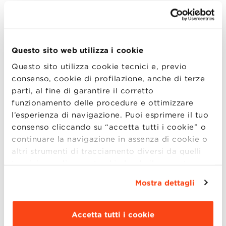
behind the cover. Il lusso ha 400 anni di
storia, una cultura molto definita,
organizzazioni aziendali solide; il lusso è
esclusività, qualità, intimità, multisensorialità.
Questo sito web utilizza i cookie
Il digitale sta stravolgendo organizzazioni
Questo sito utilizza cookie tecnici e, previo
aziendali, metodi di lavoro, apre nuovi
consenso, cookie di profilazione, anche di terze
parti, al fine di garantire il corretto
mercati e modelli di business. Il lusso
funzionamento delle procedure e ottimizzare
continua a essere molto profittevole, ma
l’esperienza di navigazione. Puoi esprimere il tuo
quanto durerà se non cambia…
consenso cliccando su “accetta tutti i cookie” o
continuare la navigazione in assenza di cookie o
Saluto di benvenuto:
altri strumenti di tracciamento diversi da quelli
–
Alfredo Montanari
Direttore Generale,
tecnici semplicemente chiudendo il presente
Bologna Business School
banner mediante l’apposito comando.
Per avere
Mostra dettagli
maggiori informazioni clicca “
Dettagli
”. Per
Ne parlano:
modificare le impostazioni di navigazione e
–
Federico Barbieri
Senior Vice President
scegliere le funzionalità, le terze parti e i cookie
Accetta tutti i cookie
Digital and eBusiness, Bottega Veneta
da installare clicca “
Personalizza
”
.