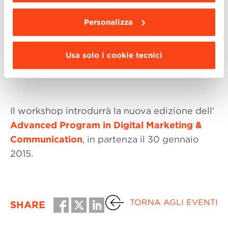
–
Matteo Busnelli
Senior Content Manager
Personalizza
Interactive – Central South Europe, The Coca-
Cola Company
–
Davide Maggi
Founder, Nimai e Advisory
Usa solo i cookie tecnici
Board member,
Il workshop introdurrà la nuova edizione dell’
Advanced Program in Digital Marketing &
Communication
, in partenza il 30 gennaio
2015.
TORNA AGLI EVENTI
SHARE