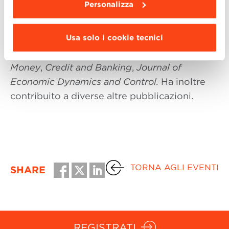
Personalizza
equilibrio generale stocastico e sull’economia
monetaria in generale. I suoi articoli sono stati
Usa solo i cookie tecnici
pubblicati su:
American Economic Review
,
Quarterly Journal of Economics
,
Journal of
Money
,
Credit and Banking
,
Journal of
Economic Dynamics and Control.
Ha inoltre
contribuito a diverse altre pubblicazioni.
TORNA AGLI EVENTI
SHARE
REGISTRATI