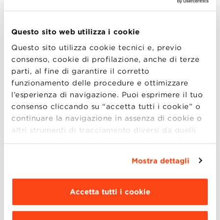
finanziaria e alla recessione iniziate dieci anni
fa. L’evento è organizzato in collaborazione
Questo sito web utilizza i cookie
con
Philip Morris Italia.
Questo sito utilizza cookie tecnici e, previo
Massimo Rostagno
è
Direttore generale per
consenso, cookie di profilazione, anche di terze
la politica monetaria della Banca Centrale
parti, al fine di garantire il corretto
funzionamento delle procedure e ottimizzare
Europea (BCE)
. Prima di entrare a far parte
l’esperienza di navigazione. Puoi esprimere il tuo
della Banca Centrale Europea nel 1998, è
consenso cliccando su “accetta tutti i cookie” o
stato economista ricercatore presso la Banca
continuare la navigazione in assenza di cookie o
d’Italia e successivamente Desk Economist
altri strumenti di tracciamento diversi da quelli
presso il Dipartimento europeo del Fondo
tecnici semplicemente chiudendo il presente
monetario internazionale.
banner mediante l’apposito comando.
Per avere
Mostra dettagli
maggiori informazioni clicca “
Dettagli
”. Per
Ha scritto sull’economia politica della politica
modificare le impostazioni di navigazione e
fiscale, sulla riforma della previdenza sociale,
scegliere le funzionalità, le terze parti e i cookie
Accetta tutti i cookie
da installare clicca “
Personalizza
”
.
sulla storia e la teoria degli standard
monetari, sulla macro-modellazione di