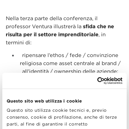
Nella terza parte della conferenza, il
professor Ventura illustrerà la
sfida che ne
risulta per il settore imprenditoriale
, in
termini di:
ripensare l’ethos / fede / convinzione
religiosa come asset centrale al brand /
all’identità / ownership delle aziende;
rendere un ambiente di lavoro multi-
religioso una risorsa per le aziende;
contribuire con competenze manageriali
Questo sito web utilizza i cookie
e strategie di business alle comunità
Questo sito utilizza cookie tecnici e, previo
religiose;
consenso, cookie di profilazione, anche di terze
collaborare con comunità religiose, a
parti, al fine di garantire il corretto
livello locale e globale, al fine di definire