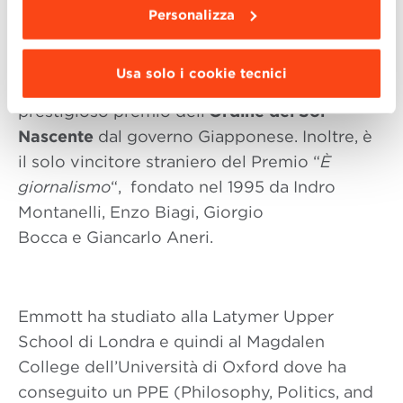
Personalizza
Corrispondente da Tokyo già nel 1980,
Usa solo i cookie tecnici
nell’aprile del 2016 è stato insignito del
prestigioso premio dell’
Ordine del Sol
Nascente
dal governo Giapponese. Inoltre, è
il solo vincitore straniero del Premio “
È
giornalismo
“, fondato nel 1995 da Indro
Montanelli, Enzo Biagi, Giorgio
Bocca e Giancarlo Aneri.
Emmott ha studiato alla Latymer Upper
School di Londra e quindi al Magdalen
College dell’Università di Oxford dove ha
conseguito un PPE (Philosophy, Politics, and