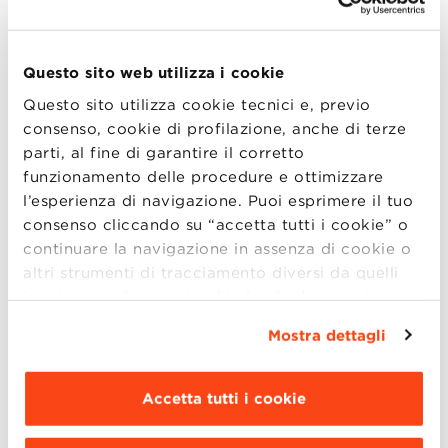
Nella sua lunga carriera internazionale,
Emmot è anche promotore e co-fondatore di
Questo sito web utilizza i cookie
un’associazione di beneficenza educativa,
Questo sito utilizza cookie tecnici e, previo
The Wake-Up Foundation
, dedicata a
consenso, cookie di profilazione, anche di terze
sensibilizzare sui pericoli che affliggono le
parti, al fine di garantire il corretto
società occidentali ei loro valori attraverso
funzionamento delle procedure e ottimizzare
cinema, dibattiti e corsi scolastici.
l’esperienza di navigazione. Puoi esprimere il tuo
consenso cliccando su “accetta tutti i cookie” o
continuare la navigazione in assenza di cookie o
altri strumenti di tracciamento diversi da quelli
Il suo ultimo libro
Il destino dell’Occidente
tecnici semplicemente chiudendo il presente
(Marsilio 2017)
, pubblicato in vari paesi tra cui
banner mediante l’apposito comando.
Per avere
Mostra dettagli
Stati Uniti e Giappone, racconta le pesanti
maggiori informazioni clicca “
Dettagli
”. Per
modificare le impostazioni di navigazione e
minacce che gravano sull’Occidente e sui suoi
scegliere le funzionalità, le terze parti e i cookie
valori. Emmott esorta a resistere lasciando
Accetta tutti i cookie
da installare clicca “
Personalizza
”
.
aperte la mente e le frontiere.