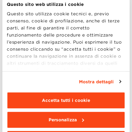
Questo sito web utilizza i cookie
Il Professore Andrea Cavalli si occupa di
Questo sito utilizza cookie tecnici e, previo
sviluppo di metodi teorici e di applicazione di
consenso, cookie di profilazione, anche di terze
strumenti computazionali nelle
life sciences
e
parti, al fine di garantire il corretto
in
drug discovery
. Questa attività di ricerca ha
funzionamento delle procedure e ottimizzare
l’esperienza di navigazione. Puoi esprimere il tuo
portato allo sviluppo di algoritmi innovativi
consenso cliccando su “accetta tutti i cookie” o
per lo studio e la caratterizzazione di sistemi
continuare la navigazione in assenza di cookie o
biologici e delle interazioni farmaco-
altri strumenti di tracciamento diversi da quelli
recettore. Inoltre, all’interno di progetti
tecnici semplicemente chiudendo il presente
interdisciplinari, questa attività di ricerca ha
banner mediante l’apposito comando.
Per avere
Mostra dettagli
condotto alla
scoperta di numerose molecole
maggiori informazioni clicca “
Dettagli
”. Per
modificare le impostazioni di navigazione e
biologicamente attive
in differenti aree
scegliere le funzionalità, le terze parti e i cookie
Accetta tutti i cookie
terapeutiche: malattia di
Alzheimer
,
cancro
e
da installare clicca “
Personalizza
”
.
malattie tropicali
dimenticate.
Personalizza