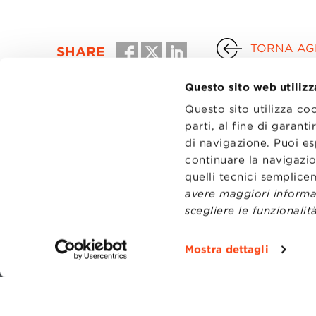
TORNA AGL
SHARE
Questo sito web utilizz
Questo sito utilizza co
parti, al fine di garan
di navigazione. Puoi es
continuare la navigazio
quelli tecnici semplic
avere maggiori informaz
scegliere le funzionalità
CONTATT
TRASPA
Mostra dettagli
PRIVACY
PREFERE