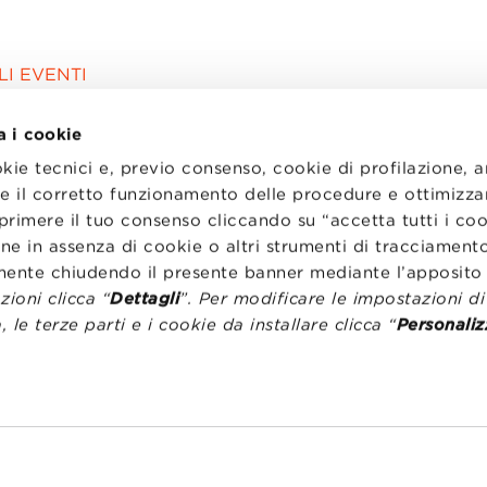
I EVENTI
a i cookie
okie tecnici e, previo consenso, cookie di profilazione, 
tire il corretto funzionamento delle procedure e ottimizza
primere il tuo consenso cliccando su “accetta tutti i co
ne in assenza di cookie o altri strumenti di tracciamento
emente chiudendo il presente banner mediante l’apposi
ioni clicca “
Dettagli
”. Per modificare le impostazioni d
, le terze parti e i cookie da installare clicca “
Personaliz
I
LAVORA CON NOI
RENZA
STATUTO
CODICE ETICO
NZE COOKIE
WHISTLEBLOWING