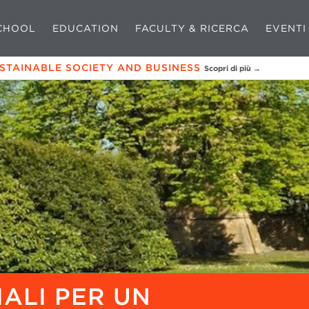
CHOOL
EDUCATION
FACULTY & RICERCA
EVENTI
USTAINABLE SOCIETY AND BUSINESS
Scopri di più →
IALI PER UN