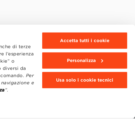
Accetta tutti i cookie
anche di terze
re l’esperienza
Personalizza
okie” o
 diversi da
to comando.
Per
Usa solo i cookie tecnici
i navigazione e
za
”
.
MOODLE
WEBMAIL
BBS COMMUNITY PORTAL
PRESS