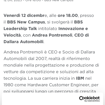
12 Dic
2025
- Ore 18.00 - BBS New Campus
Venerdì 12 dicembr
e, alle
ore 18.00
, presso
il
BBS New Campus
, si svolgerà il
BBS
Leadership Talk
intitolato
Innovazione e
Velocità
, con
Andrea Pontremoli
,
CEO di
Dallara Automobili
.
Andrea Pontremoli è CEO e Socio di Dallara
Automobili dal 2007, realtà di riferimento
mondiale nella progettazione e produzione di
vetture da competizione e soluzioni ad alta
tecnologia. La sua carriera inizia in
IBM
nel
1980 come Hardware Customer Engineer, per
poi svilupparsi lungo un percorso di crescita
costante in ruoli di responsabilità nel
marketing, nei servizi e nella gestione