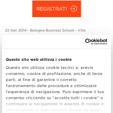
REGISTRATI
23 Gen
2014
- Bologna Business School - Villa
Guastavillani, Via degli Scalini 18, Bologna
Giovedì 23 gennaio alle ore 16.45
, Alma
Questo sito web utilizza i cookie
Graduate School ospiterà il workshop “Un
nuovo ruolo per la controllership: i sistemi di
Questo sito utilizza cookie tecnici e, previo
consenso, cookie di profilazione, anche di terze
cost management come strumento per creare
parti, al fine di garantire il corretto
valore” organizzato da ANDAF Sezione
funzionamento delle procedure e ottimizzare
Emilia Romagna in collaborazione con
l’esperienza di navigazione. Puoi esprimere il tuo
COSMAN, con il patrocinio di AIDP Emilia
consenso cliccando su “accetta tutti i cookie” o
Romagna ed Associazione Meccanica.
continuare la navigazione in assenza di cookie o
altri strumenti di tracciamento diversi da quelli