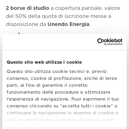
2 borse di studio
a copertura parziale, valore
del 50% della quota di iscrizione messe a
disposizione da
Unendo Energia
.
Questo sito web utilizza i cookie
Questo sito utilizza cookie tecnici e, previo
2 borse di studio
a copertura parziale, valore
consenso, cookie di profilazione, anche di terze
del 50% della quota di iscrizione messe a
parti, al fine di garantire il corretto
funzionamento delle procedure e ottimizzare
disposizione da
Bologna Business School
.
l’esperienza di navigazione. Puoi esprimere il tuo
consenso cliccando su “accetta tutti i cookie” o
continuare la navigazione in assenza di cookie o
altri strumenti di tracciamento diversi da quelli
tecnici semplicemente chiudendo il presente