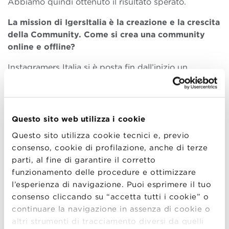
Abbiamo quindi ottenuto il risultato sperato.
La mission di IgersItalia è la creazione e la crescita
della Community. Come si crea una community
online e offline?
Instagramers Italia si è posta fin dall’inizio un
importante obiettivo: fare incontrare le persone, on-
line, ma soprattutto off-line, creare relazioni vere tra
le persone. E’ questo il valore aggiunto della
Community. Quando creiamo delle attività lo
Questo sito web utilizza i cookie
facciamo sempre su due livelli: quello on-line e quello
Questo sito utilizza cookie tecnici e, previo
off-line. Il secondo sicuramente ha una valenza molto
consenso, cookie di profilazione, anche di terze
più importante più legata al territorio: di fatto l’off-
parti, al fine di garantire il corretto
line risulta essere il compimento di un’attività che si è
funzionamento delle procedure e ottimizzare
svolta a livello digitale e che fa sì che le persone
l’esperienza di navigazione. Puoi esprimere il tuo
possano incontrarsi e conoscersi. Oggi, dopo 5 anni
consenso cliccando su “accetta tutti i cookie” o
di Community, posso confermare che ci conosciamo
continuare la navigazione in assenza di cookie o
tutti di persona, io conosco (quasi) tutti i Community
altri strumenti di tracciamento diversi da quelli
Manager di Instagramers Italia. Come fondatrice nei