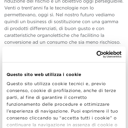
riduzione del rischio è un obiettivo oggi perseguibile.
Venti o trent’anni fa le tecnologie non lo
permettevano, oggi sì. Nel nostro futuro vediamo
quindi un business di sostituzione con una gamma
di prodotti differenziati, di buon gusto e con
caratteristiche organolettiche che facilitino la
conversione ad un consumo che sia meno rischioso.
Philip Morris ha stanziato 500 milioni di euro per
sviluppare e produrre a Bologna un prototipo di
sigarette di nuova generazione. Di cosa si tratta?
Questo sito web utilizza i cookie
A Bologna fabbrichiamo un prodotto sviluppato nel
Questo sito utilizza cookie tecnici e, previo
nostro centro R&D in Svizzera, che si è occupato per
consenso, cookie di profilazione, anche di terze
anni di come riuscire a ridurre l’impatto sulla salute
parti, al fine di garantire il corretto
dei prodotti da fumo. La piattaforma che abbiamo
funzionamento delle procedure e ottimizzare
incominciato a produrre si chiama “Heat-not-burn”,
l’esperienza di navigazione. Puoi esprimere il tuo
“Si scalda ma non brucia”: abbiamo eliminato la
consenso cliccando su “accetta tutti i cookie” o
combustione del tabacco, responsabile di una
continuare la navigazione in assenza di cookie o
grande quantità di tossine che causano malattie