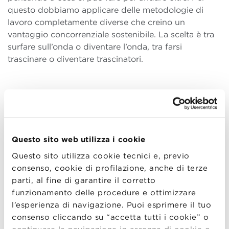
questo dobbiamo applicare delle metodologie di
lavoro completamente diverse che creino un
vantaggio concorrenziale sostenibile. La scelta è tra
surfare sull’onda o diventare l’onda, tra farsi
trascinare o diventare trascinatori.
Una volta che si è superato il principale
competitor, qual è la strategia giusta per
continuare ad essere competitivi?
Questo sito web utilizza i cookie
Continuare a pensare da secondi, mai da primi. Nel
Questo sito utilizza cookie tecnici e, previo
momento in cui pensi da primo in classifica, perdi
consenso, cookie di profilazione, anche di terze
completamente il vantaggio competitivo che avevi
parti, al fine di garantire il corretto
acquisito. Devi allora crearti un competitor virtuale,
funzionamento delle procedure e ottimizzare
dividere la tua azienda in due team in competizione.
l’esperienza di navigazione. Puoi esprimere il tuo
E’ il problema che abbiamo avuto in Marlboro
consenso cliccando su “accetta tutti i cookie” o
qualche anno fa: per tantissimo tempo l’azienda era