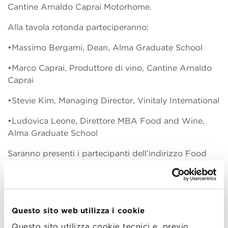
Cantine Arnaldo Caprai Motorhome.
Alla tavola rotonda parteciperanno:
•Massimo Bergami, Dean, Alma Graduate School
•Marco Caprai, Produttore di vino, Cantine Arnaldo
Caprai
•Stevie Kim, Managing Director, Vinitaly International
•Ludovica Leone, Direttore MBA Food and Wine,
Alma Graduate School
Saranno presenti i partecipanti dell’indirizzo Food
and Wine del MBA per rispondere ad eventuali
domande sul programma. Accompagna la
presentazione una prima colazione a cura di
Gianfranco Vissani. Il Master in Business
Questo sito web utilizza i cookie
Administration in Food and Wine ha la durata di 12
Questo sito utilizza cookie tecnici e, previo
mesi ed è interamente in lingua inglese. La quarta