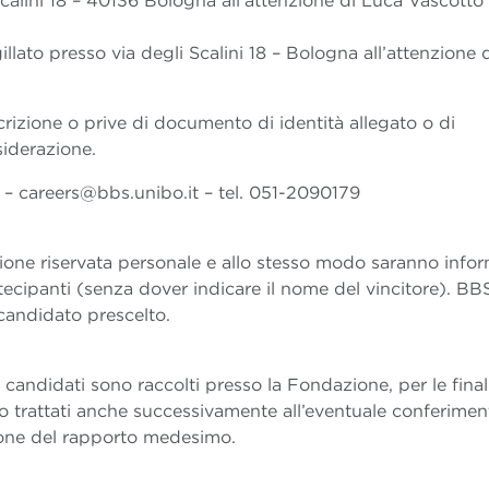
Scalini 18 – 40136 Bologna all’attenzione di Luca Vascotto
illato presso via degli Scalini 18 – Bologna all’attenzione 
rizione o prive di documento di identità allegato o di
iderazione.
 – careers@bbs.unibo.it – tel. 051-2090179
one riservata personale e allo stesso modo saranno infor
artecipanti (senza dover indicare il nome del vincitore). BB
candidato prescelto.
ai candidati sono raccolti presso la Fondazione, per le final
 trattati anche successivamente all’eventuale conferimen
estione del rapporto medesimo.