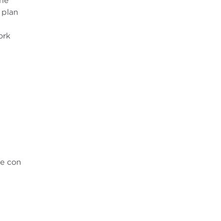
one
 plan
ork
 e con
à