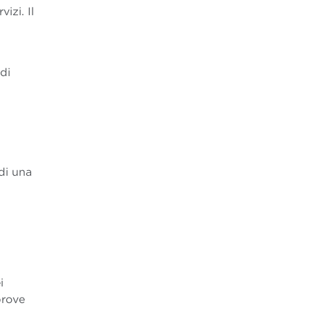
izi. Il
di
di una
i
prove