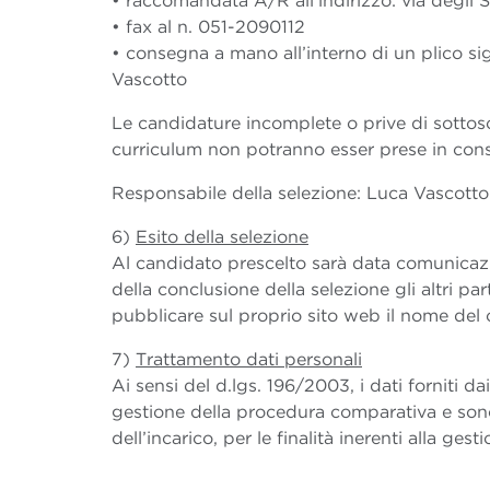
• raccomandata A/R all’indirizzo: via degli 
• fax al n. 051-2090112
• consegna a mano all’interno di un plico sig
Vascotto
Le candidature incomplete o prive di sottosc
curriculum non potranno esser prese in cons
Responsabile della selezione: Luca Vascotto
6)
Esito della selezione
Al candidato prescelto sarà data comunicazi
della conclusione della selezione gli altri p
pubblicare sul proprio sito web il nome del 
7)
Trattamento dati personali
Ai sensi del d.lgs. 196/2003, i dati forniti d
gestione della procedura comparativa e sono
dell’incarico, per le finalità inerenti alla g