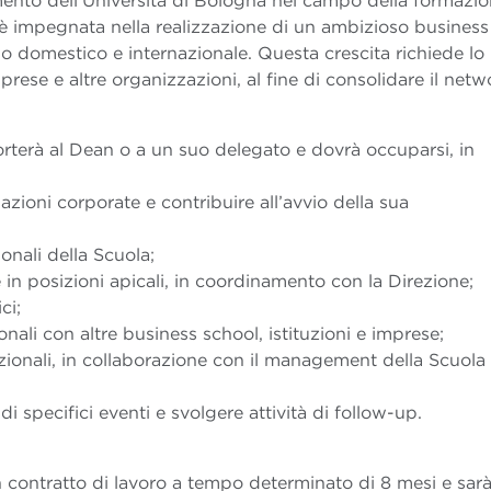
imento dell’Università di Bologna nel campo della formazi
è impegnata nella realizzazione di un ambizioso business
llo domestico e internazionale. Questa crescita richiede lo
imprese e altre organizzazioni, al fine di consolidare il netw
orterà al Dean o a un suo delegato e dovrà occuparsi, in
azioni corporate e contribuire all’avvio della sua
ionali della Scuola;
he in posizioni apicali, in coordinamento con la Direzione;
ci;
onali con altre business school, istituzioni e imprese;
uzionali, in collaborazione con il management della Scuola
di specifici eventi e svolgere attività di follow-up.
n contratto di lavoro a tempo determinato di 8 mesi e sar