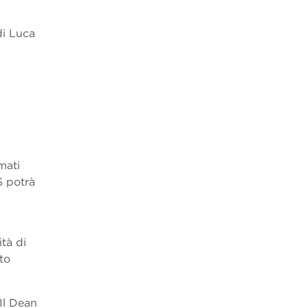
di Luca
mati
S potrà
ità di
to
Il Dean