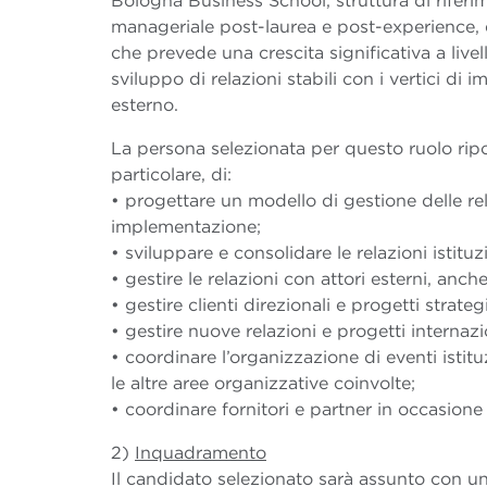
Bologna Business School, struttura di rifer
manageriale post-laurea e post-experience, 
che prevede una crescita significativa a live
sviluppo di relazioni stabili con i vertici di 
esterno.
La persona selezionata per questo ruolo rip
particolare, di:
• progettare un modello di gestione delle rel
implementazione;
• sviluppare e consolidare le relazioni istituz
• gestire le relazioni con attori esterni, anc
• gestire clienti direzionali e progetti strategi
• gestire nuove relazioni e progetti internazi
• coordinare l’organizzazione di eventi istit
le altre aree organizzative coinvolte;
• coordinare fornitori e partner in occasione 
2)
Inquadramento
Il candidato selezionato sarà assunto con u