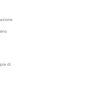
dazione
iano
pia di