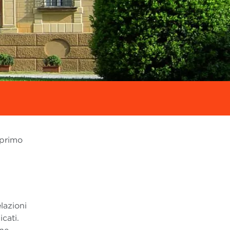
 primo
lazioni
cati.