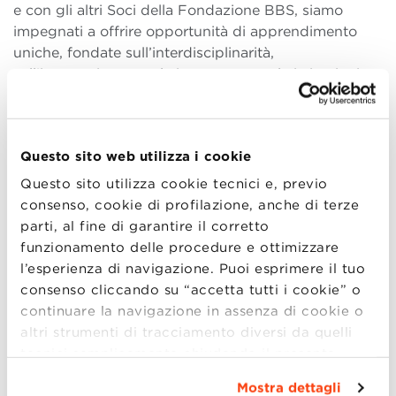
e con gli altri Soci della Fondazione BBS, siamo
impegnati a offrire opportunità di apprendimento
uniche, fondate sull’interdisciplinarità,
sull’integrazione con le imprese e con le istituzioni
della Regione Emilia-Romagna e naturalmente
sull’internazionalizzazione. Qui, insieme ai nostri
partner, creiamo nuove competenze per l’impiego
Questo sito web utilizza i cookie
delle nuove tecnologie e per la guida della
transizione verso la sostenibilità economica e
Questo sito utilizza cookie tecnici e, previo
sociale”.
consenso, cookie di profilazione, anche di terze
parti, al fine di garantire il corretto
“La Bologna Business School – commenta Francesco
funzionamento delle procedure e ottimizzare
Ubertini, Rettore dell’Univerisità di Bologna – è
l’esperienza di navigazione. Puoi esprimere il tuo
cresciuta considerevolmente in questi ultimi anni. E’
consenso cliccando su “accetta tutti i cookie” o
ormai un punto di riferimento per la formazione
continuare la navigazione in assenza di cookie o
manageriale sia per il nostro territorio sia nel
altri strumenti di tracciamento diversi da quelli
contesto internazionale. Penso che la realizzazione di
tecnici semplicemente chiudendo il presente
questo nuovo campus sia un passo molto importante
banner mediante l’apposito comando.
Per avere
per consolidare questa crescita”.
Mostra dettagli
maggiori informazioni clicca “
Dettagli
”. Per