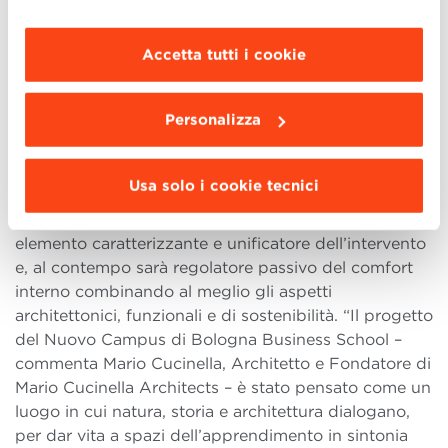
modificare le impostazioni di navigazione e
Il nuovo Campus sorgerà sul crinale della collina
scegliere le funzionalità, le terze parti e i cookie
attraverso la riqualificazione e il recupero di alcuni
Accetta tutti i cookie
da installare clicca “
Personalizza
”
.
edifici già presenti sul sito, per una superficie totale
di 3300 mq. Un intervento ‘’leggero’’ che vuole
Personalizza
semplificare gli spazi e le architetture esistenti in
modo da inserirsi in maniera silenziosa nel contesto
delle colline bolognesi, attraverso un volume che
Usa solo i cookie tecnici
cerca il costante dialogo con la natura e il paesaggio
circostante. Una nuova copertura sarà inoltre
elemento caratterizzante e unificatore dell’intervento
e, al contempo sarà regolatore passivo del comfort
interno combinando al meglio gli aspetti
architettonici, funzionali e di sostenibilità. “Il progetto
del Nuovo Campus di Bologna Business School –
commenta Mario Cucinella, Architetto e Fondatore di
Mario Cucinella Architects – è stato pensato come un
luogo in cui natura, storia e architettura dialogano,
per dar vita a spazi dell’apprendimento in sintonia