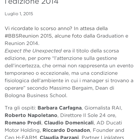
l’edizione 2014
Luglio 1, 2015
Vi ricordate lo scorso anno? In attesa della
#BBSReunion 2015, alcune foto dalla G
raduation e
Reunion 2014.
Expect the Unexpected
era il titolo della scorsa
edizione, per porre “l’attenzione sulla gestione
dell’incertezza, che ormai non rappresenta un evento
temporaneo o eccezionale, ma una condizione
fisiologica dell’ambiente in cui i manager si trovano a
operare” secondo Massimo Bergaim, Dean di
Bologna Business School.
Tra gli ospiti:
Barbara Carfagna
, Giornalista RAI,
Roberto Napoletano
, Direttore Il Sole 24 ore,
Romano Prodi
,
Claudio Domenicali
, AD Ducati
Motor Holding,
Riccardo Donadon
, Founder and
Ceo H-FARM,
Claudia Parzani
, Partner Linklaters