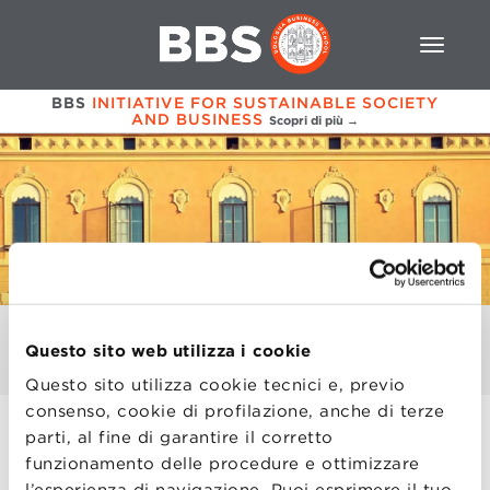
BBS
INITIATIVE FOR SUSTAINABLE SOCIETY
AND BUSINESS
Scopri di più →
ATTI DI CONCESSIONE
Questo sito web utilizza i cookie
2023/2024
Questo sito utilizza cookie tecnici e, previo
consenso, cookie di profilazione, anche di terze
parti, al fine di garantire il corretto
Tabella
– Premi, Borse, Merito – 2023/2024
funzionamento delle procedure e ottimizzare
l’esperienza di navigazione. Puoi esprimere il tuo