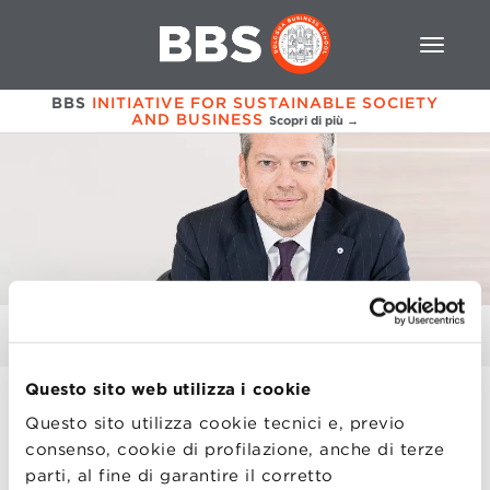
BBS
INITIATIVE FOR SUSTAINABLE SOCIETY
AND BUSINESS
Scopri di più →
ANDREA FALLENI
Questo sito web utilizza i cookie
Registrati per partecipare all’Innovation Talk
Questo sito utilizza cookie tecnici e, previo
con
Andrea Falleni
, il
13 maggio 2019
a Villa
consenso, cookie di profilazione, anche di terze
Guastavillani.
parti, al fine di garantire il corretto