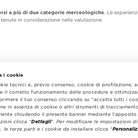
versi a più di due categorie merceologiche
. Le esperienz
enute in considerazione nella valutazione.
a i cookie
okie tecnici e, previo consenso, cookie di profilazione, 
tire il corretto funzionamento delle procedure e ottimizza
primere il tuo consenso cliccando su “accetta tutti i co
I
LAVORA CON NOI
RENZA
STATUTO
ne in assenza di cookie o altri strumenti di tracciamento
CODICE ETICO
emente chiudendo il presente banner mediante l’apposi
NZE COOKIE
WHISTLEBLOWING
ioni clicca “
Dettagli
”. Per modificare le impostazioni d
, le terze parti e i cookie da installare clicca “
Personaliz