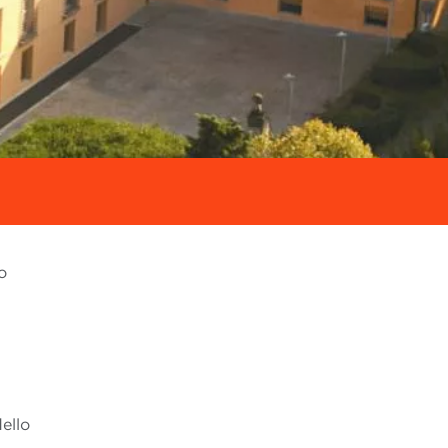
o
ello