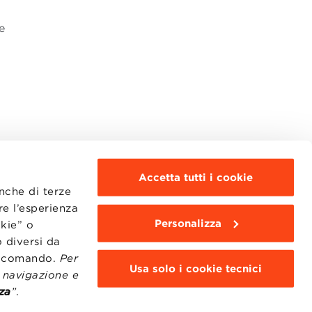
e
Accetta tutti i cookie
anche di terze
re l’esperienza
Personalizza
okie” o
MOODLE
WEBMAIL
 diversi da
BBS COMMUNITY PORTAL
to comando.
Per
PRESS
Usa solo i cookie tecnici
i navigazione e
za
”
.