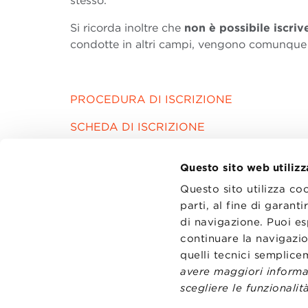
stesso.
Si ricorda inoltre che
non è possibile iscri
condotte in altri campi, vengono comunque t
PROCEDURA DI ISCRIZIONE
SCHEDA DI ISCRIZIONE
Questo sito web utilizz
Questo sito utilizza co
parti, al fine di garan
di navigazione. Puoi es
CONTATT
TRASPA
continuare la navigazio
PRIVACY
quelli tecnici semplic
PREFERE
avere maggiori informaz
scegliere le funzionalità